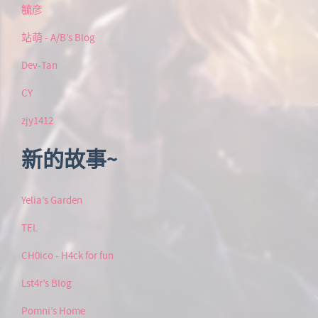
毓彦
站萌 - A/B’s Blog
Dev-Tan
CY
zjy1412
新的故事~
Yelia’s Garden
TEL
CH0ico - H4ck for fun
Lst4r’s Blog
Pomni’s Home