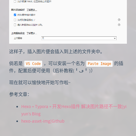
这样子，插入图片便会插入到上述的文件夹中。
倘若是
，可以安装一个名为
的插
VS Code
Paste Image
件，配置后便可使用（后补教程(╹ڡ╹ )）
现在就可以愉快地开始写作啦~
参考文章：
Hexo + Typora + 开发Hexo插件 解决图片路径不一致|yi
yun’s Blog
hexo-asset-img|Github